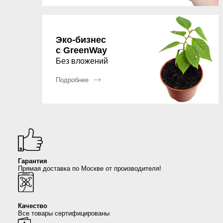
Сыворотки
Спрей для носа / полости рта
Чай в пакетиках
Teavitall
Текстиль
Эфирные масла
Nice Code
Эко-бизнес
с GreenWay
Без вложений
Детская косметика
Ecopam
Подробнее
Солнцезащитный крем
Balancer
Духи
Igen
Revitall
Гарантия
Green Fiber
Прямая доставка по Москве от производителя!
Healthberry
Качество
Totty
Все товары сертифицированы