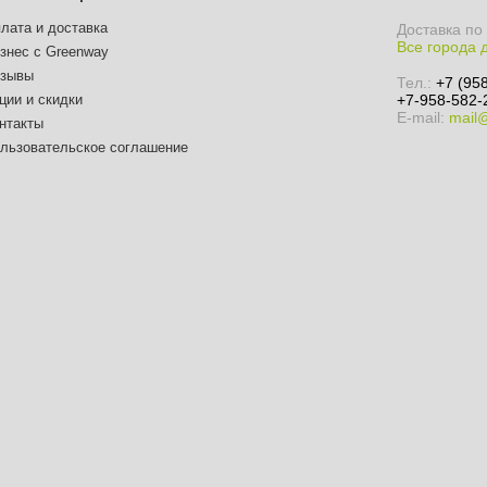
лата и доставка
Доставка по
Все города 
знес с Greenway
зывы
Тел.:
+7 (95
ции и скидки
+7-958-582-
E-mail:
mail
нтакты
льзовательское соглашение