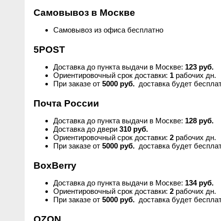
Самовывоз в Москве
Сыворотки
Спрей для носа / полости рта
Чай в пакетиках
Teavitall
Самовывоз из офиса бесплатно
Текстиль
Эфирные масла
Nice Code
5POST
Детская косметика
Ecopam
Доставка до пункта выдачи в Москве:
123 руб.
Ориентировочный срок доставки:
1
рабочих дн.
При заказе от
5000 руб.
доставка будет бесплат
Солнцезащитный крем
Balancer
Почта России
Духи
Igen
Доставка до пункта выдачи в Москве:
128 руб.
Доставка до двери
310 руб.
Revitall
Ориентировочный срок доставки:
2
рабочих дн.
При заказе от
5000 руб.
доставка будет бесплат
Green Fiber
BoxBerry
Доставка до пункта выдачи в Москве:
134 руб.
Healthberry
Ориентировочный срок доставки:
2
рабочих дн.
При заказе от
5000 руб.
доставка будет бесплат
Totty
OZON