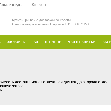
Акции и скидки
Контакты
Купить Гринвей c доставкой по России
Сайт партнера компании Багровой Е.И. ID 10761505
А
ЗДОРОВЬЕ
БАД
ПИТАНИЕ
ЧАИ И НАПИТКИ
АКС
тоимость доставки может отличаться для каждого города отдел
вашего заказа!
ы.