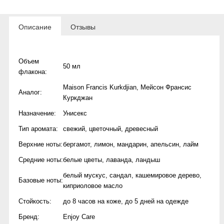
Описание
Отзывы
Объем
50 мл
флакона:
Maison Francis Kurkdjian
,
Мейсон Франсис
Аналог:
Куркджан
Назначение:
Унисекс
Тип аромата:
свежий
,
цветочный
,
древесный
Верхние ноты:
бергамот
,
лимон
,
мандарин
,
апельсин
,
лайм
Средние ноты:
белые цветы
,
лаванда
,
ландыш
белый мускус
,
сандал
,
кашемировое дерево
,
Базовые ноты:
киприоловое масло
Стойкость:
до 8 часов на коже
,
до 5 дней на одежде
Бренд:
Enjoy Care