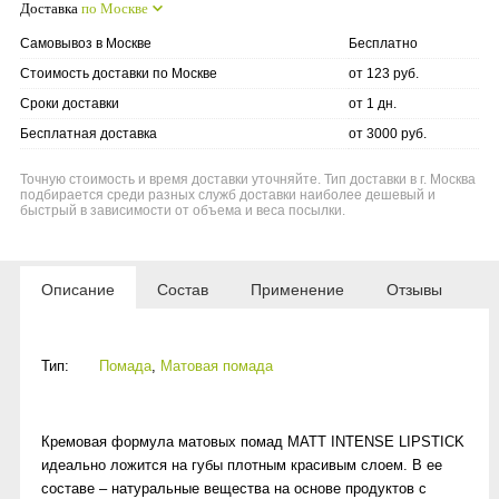
Доставка
по Москве
Самовывоз в Москве
Бесплатно
Стоимость доставки по Москве
от 123 руб.
Сроки доставки
от 1 дн.
Бесплатная доставка
от 3000 руб.
Точную стоимость и время доставки уточняйте. Тип доставки в г. Москва
подбирается среди разных служб доставки наиболее дешевый и
быстрый в зависимости от объема и веса посылки.
Описание
Состав
Применение
Отзывы
Тип:
Помада
,
Матовая помада
Кремовая формула матовых помад MATT INTENSE LIPSTICK
идеально ложится на губы плотным красивым слоем. В ее
составе – натуральные вещества на основе продуктов с