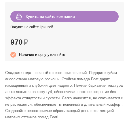
Anny Rey
Купить на сайте компании
Intilia
Покупка на сайте Гринвей
Happy Dew
970
Р
Enjoy Care
Наличие и цену уточняйте
Green Minds
Сладкая ягода – сочный оттенок приключений. Подарите губам
абсолютную матовую роскошь. Стойкая помада Foet дарит
насыщенный и глубокий цвет надолго. Нежная бархатная текстура
легко ложится на кожу губ, обеспечивая плотное покрытие без
эффекта стянутости и сухости. Легко наносится, не скатывается и
не растекается, обеспечивает мгновенный и длительный комфорт.
Создавайте неповторимые образы каждый день с коллекцией
матовых оттенков помад Foet!