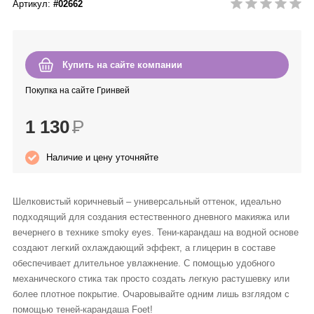
Артикул:
#02662
Anny Rey
Intilia
Купить на сайте компании
Happy Dew
Покупка на сайте Гринвей
1 130
Р
Enjoy Care
Наличие и цену уточняйте
Green Minds
Шелковистый коричневый – универсальный оттенок, идеально
подходящий для создания естественного дневного макияжа или
вечернего в технике smoky eyes. Тени-карандаш на водной основе
создают легкий охлаждающий эффект, а глицерин в составе
обеспечивает длительное увлажнение. С помощью удобного
механического стика так просто создать легкую растушевку или
более плотное покрытие. Очаровывайте одним лишь взглядом с
помощью теней-карандаша Foet!