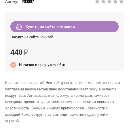
Артикул:
#03007
Anny Rey
Intilia
Купить на сайте компании
Happy Dew
Покупка на сайте Гринвей
440
Р
Enjoy Care
Наличие и цену уточняйте
Green Minds
Красота вне возраста! Нежный крем для век с маслом конопли и
пептидами шелка интенсивно восстанавливает кожу в области
вокруг глаз. Антивозрастная формула крема разглаживает
морщины, препятствуя их повторному появлению и повышает
эластичность. Больше никаких припухлостей, отечности и
морщин! Кожа вокруг глаз выглядит заметно подтянутой и
упругой.