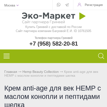
Регистрация
Москва
Для стекла
Для стирки
Шампунь
Шампуни
БАД
Функциональные чаи
Aquamagic
Купить Гринвей c доставкой по России
Для посуды
Чистящие средства
Кондиционер для волос
Кондиционер для волос
Природный сорбент
Ежедневные чаи
Aquamatic
Сайт партнера компании Багровой Е.И. ID 10761505
Телефон партнера Гринвей
Авто
Швабры
Натуральное мыло
Натуральное мыло
Восстанавливающий гель
Функциональные напитки
Biotrim
+7 (958) 582-20-81
Инволвер
Текстиль
Минеральная косметика
Зубная паста и порошок
Фульвовые кислоты
Чай дыхательный
Sharme
Универсальные салфетки
Для посудомоечной машины
Уходовая косметика
Дезодоранты для тела
Функциональные чаи
Очищающий чай
Sharme-essential
Главная
Hemp Beauty Collection
Крем anti-age для век
НЕМР с маслом конопли и пептидами шелка
Для чистки зубов
Декоративная косметика
Спонжи для зубов
Функциональные напитки
Женский чай
Welllab
Крем anti-age для век НЕМР с
Для очков
Маски и бустер
Средства женской гигиены
Функциональное питание
Мужской чай
Hemp
маслом конопли и пептидами
Для детей
Эфирные масла
Функциональные леденцы
Чай для похудения
Foet
шелка