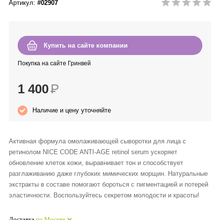
Артикул:
#02907
Anny Rey
Intilia
Купить на сайте компании
Happy Dew
Покупка на сайте Гринвей
1 400
Р
Enjoy Care
Наличие и цену уточняйте
Green Minds
Активная формула омолаживающей сыворотки для лица с
ретинолом NICE CODE ANTI-AGE retinol serum ускоряет
обновление клеток кожи, выравнивает тон и способствует
разглаживанию даже глубоких мимических морщин. Натуральные
экстракты в составе помогают бороться с пигментацией и потерей
эластичности. Воспользуйтесь секретом молодости и красоты!
Доставка
по Москве