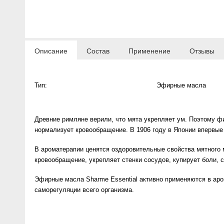
Anny Rey
Intilia
Описание
Состав
Применение
Отзывы
Happy Dew
Тип:
Эфирные масла
Enjoy Care
Green Minds
Древние римляне верили, что мята укрепляет ум. Поэтому фи
нормализует кровообращение. В 1906 году в Японии впервые
В ароматерапии ценятся оздоровительные свойства мятного ма
кровообращение, укрепляет стенки сосудов, купирует боли, 
Эфирные масла Sharme Essential активно применяются в аро
саморегуляции всего организма.