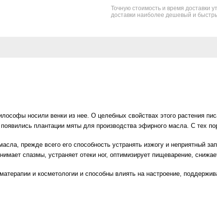
Точную стоимость и время доставки ут
доставки наиболее дешевый и быстры
лософы носили венки из нее. О целебных свойствах этого растения писа
 появились плантации мяты для производства эфирного масла. С тех п
сла, прежде всего его способность устранять изжогу и неприятный запа
снимает спазмы, устраняет отеки ног, оптимизирует пищеварение, снижа
матерапии и косметологии и способны влиять на настроение, поддержи