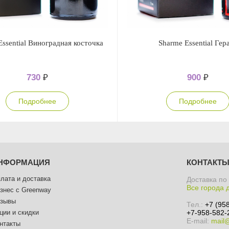
Essential Виноградная косточка
Sharme Essential Гер
730
₽
900
₽
Подробнее
Подробнее
НФОРМАЦИЯ
КОНТАКТ
лата и доставка
Доставка по
Все города 
знес с Greenway
зывы
Тел.:
+7 (95
ции и скидки
+7-958-582-
E-mail:
mail
нтакты