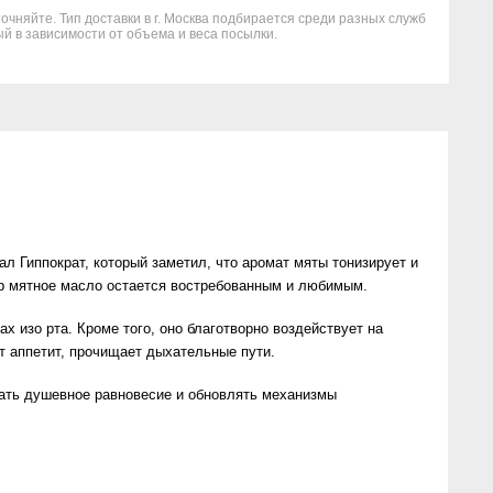
очняйте. Тип доставки в г. Москва подбирается среди разных служб
й в зависимости от объема и веса посылки.
л Гиппократ, который заметил, что аромат мяты тонизирует и
ор мятное масло остается востребованным и любимым.
х изо рта. Кроме того, оно благотворно воздействует на
ет аппетит, прочищает дыхательные пути.
вать душевное равновесие и обновлять механизмы