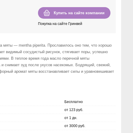
Купить на сайте компании
Покупка на сайте Гринвей
 мяты — mentha piperita. Прославилось оно тем, что хорошо
ает видимый сосудистый рисунок, стягивает поры, успешно
иями. В теплое время года масло перечной мяты
а и снимает зуд после укусов насекомых. Бодрящий, свежий,
форный аромат мяты восстанавливает силы и уравновешивает
Бесплатно
от 123 руб.
от 1 дн.
от 3000 руб.