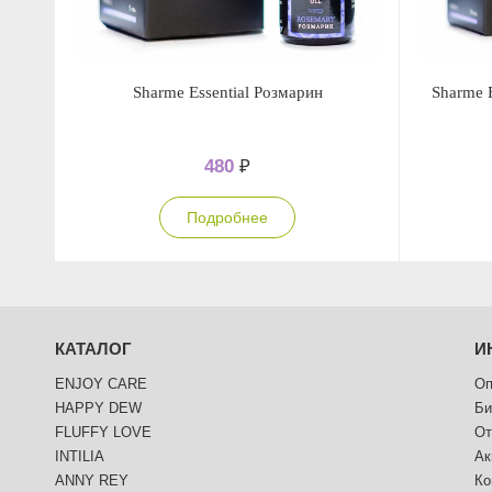
Sharme Essential Розмарин
Sharme 
480
₽
Подробнее
КАТАЛОГ
И
ENJOY CARE
Оп
HAPPY DEW
Би
FLUFFY LOVE
От
INTILIA
Ак
ANNY REY
Ко