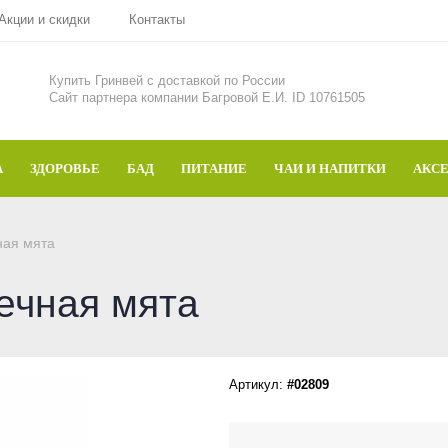
Акции и скидки
Контакты
Купить Гринвей c доставкой по России
Сайт партнера компании Багровой Е.И. ID 10761505
А
ЗДОРОВЬЕ
БАД
ПИТАНИЕ
ЧАИ И НАПИТКИ
АКС
ная мята
ечная мята
Артикул:
#02809