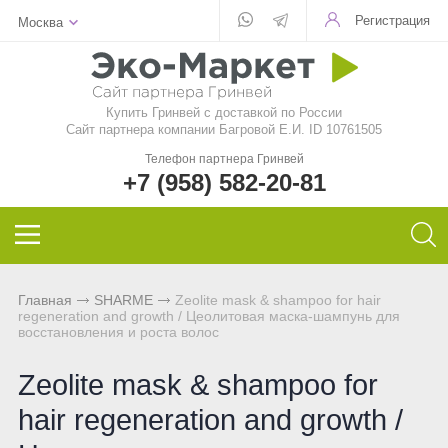
Регистрация
Москва
Для стекла
Для стирки
Шампунь
Шампуни
БАД
Функциональные чаи
Aquamagic
Купить Гринвей c доставкой по России
Для посуды
Чистящие средства
Кондиционер для волос
Кондиционер для волос
Природный сорбент
Ежедневные чаи
Aquamatic
Сайт партнера компании Багровой Е.И. ID 10761505
Телефон партнера Гринвей
Авто
Швабры
Натуральное мыло
Натуральное мыло
Восстанавливающий гель
Функциональные напитки
Biotrim
+7 (958) 582-20-81
Инволвер
Текстиль
Минеральная косметика
Зубная паста и порошок
Фульвовые кислоты
Чай дыхательный
Sharme
Универсальные салфетки
Для посудомоечной машины
Уходовая косметика
Дезодоранты для тела
Функциональные чаи
Очищающий чай
Sharme-essential
Главная
SHARME
Zeolitе mask & shampoo for hair
regeneration and growth / Цеолитовая маска-шампунь для
Для чистки зубов
Декоративная косметика
Спонжи для зубов
Функциональные напитки
Женский чай
Welllab
восстановления и роста волос
Для очков
Маски и бустер
Средства женской гигиены
Функциональное питание
Мужской чай
Hemp
Zeolitе mask & shampoo for
hair regeneration and growth /
Для детей
Эфирные масла
Функциональные леденцы
Чай для похудения
Foet