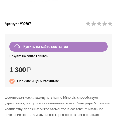
Anny Rey
Intilia
Артикул:
#02507
Happy Dew
Enjoy Care
Купить на сайте компании
Покупка на сайте Гринвей
Green Minds
1 300
Р
Наличие и цену уточняйте
Цеолитовая маска-шампунь Sharme Minerals способствует
укреплению, росту и восстановлению волос благодаря большому
количеству полезных микроэлементов в составе. Уникальное
сочетание цеолита и мыльного корня эффективно очищает от