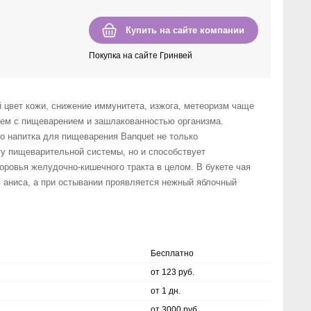
Купить на сайте компании
Покупка на сайте Гринвей
й цвет кожи, снижение иммунитета, изжога, метеоризм чаще
лем с пищеварением и зашлакованностью организма.
 напитка для пищеварения Banquet не только
у пищеварительной системы, но и способствует
ровья желудочно-кишечного тракта в целом. В букете чая
 аниса, а при остывании проявляется нежный яблочный
Бесплатно
от 123 руб.
от 1 дн.
от 3000 руб.