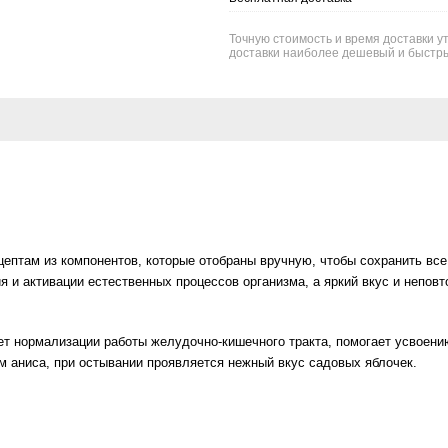
Точную стоимость и время доставки ут
доставки наиболее дешевый и быстры
рецептам из компонентов, которые отобраны вручную, чтобы сохранить в
 и активации естественных процессов организма, а яркий вкус и непов
ует нормализации работы желудочно-кишечного тракта, помогает усвоен
м аниса, при остывании проявляется нежный вкус садовых яблочек.