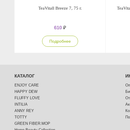
TeaVitall Breeze 7, 75 г.
TeaVita
610
₽
Подробнее
КАТАЛОГ
И
ENJOY CARE
Оп
HAPPY DEW
Би
FLUFFY LOVE
От
INTILIA
Ак
ANNY REY
Ко
TOTTY
По
GREEN FIBER.MOP
Hemp Beauty Collection