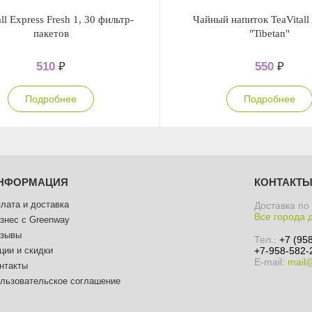
ll Express Fresh 1, 30 фильтр-
Чайный напиток TeaVitall
пакетов
"Tibetan"
510
₽
550
₽
Подробнее
Подробнее
НФОРМАЦИЯ
КОНТАКТ
лата и доставка
Доставка по
Все города 
знес с Greenway
зывы
Тел.:
+7 (95
ции и скидки
+7-958-582-
E-mail:
mail
нтакты
льзовательское соглашение