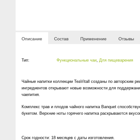
Anny Rey
Intilia
Описание
Состав
Применение
Отзывы
Happy Dew
Enjoy Care
Тип:
Функциональные чаи
,
Для пищеварения
Green Minds
Чайные напитки коллекции ТеаVitall созданы по авторским 
ингредиентов открывают новые возможности для поддержания
чаепития.
Комплекс трав и плодов чайного напитка Ваnquet способств
букетом. Верхние ноты горячего напитка раскрываются вкусо
Срок годности: 18 месяцев с даты изготовления.