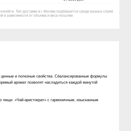
очняйте. Тип доставки в г. Москва подбирается среди разных служб
й в зависимости от объема и веса посылки.
се ценные и полезные свойства. Сбалансированные формулы
торимый аромат позволят насладиться каждой минутой
ию пищи. «Чай-аристократ» с гармоничным, изысканным