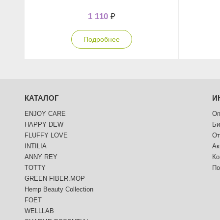
1 110
₽
Подробнее
КАТАЛОГ
И
ENJOY CARE
Оп
HAPPY DEW
Би
FLUFFY LOVE
От
INTILIA
Ак
ANNY REY
Ко
TOTTY
По
GREEN FIBER.MOP
Hemp Beauty Collection
FOET
WELLLAB