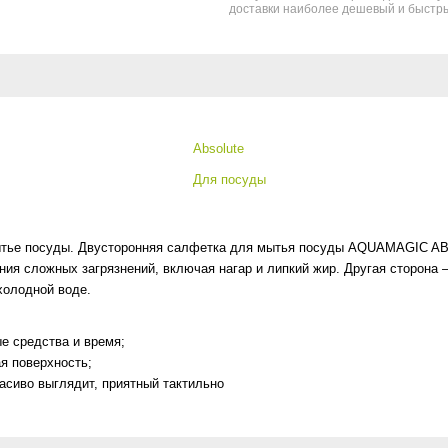
доставки наиболее дешевый и быстры
Absolute
Для посуды
ытье посуды. Двусторонняя салфетка для мытья посуды AQUAMAGIC ABS
ния сложных загрязнений, включая нагар и липкий жир. Другая сторон
холодной воде.
е средства и время;
я поверхность;
асиво выглядит, приятный тактильно