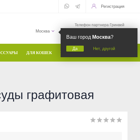
Регистрация
Телефон партнера Гринвей
+7 (958) 582-20-81
Москва
Ваш город
Москва
?
Да
Нет, другой
ЕССУАРЫ
ДЛЯ КОШЕК
БРЕНДЫ
суды графитовая