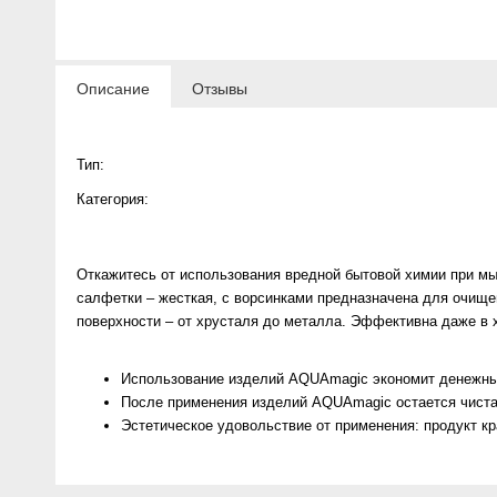
Anny Rey
Intilia
Описание
Отзывы
Happy Dew
Тип:
Enjoy Care
Категория:
Green Minds
Откажитесь от использования вредной бытовой химии при м
салфетки – жесткая, с ворсинками предназначена для очище
поверхности – от хрусталя до металла. Эффективна даже в 
Использование изделий AQUAmagic экономит денежны
После применения изделий AQUAmagic остается чиста
Эстетическое удовольствие от применения: продукт кр