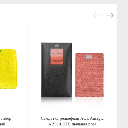
Файбер
Салфетка рельефная AQUAmagic
тый
ABSOLUTE пыльная роза