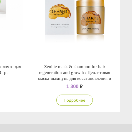
олочко для
Zeolitе mask & shampoo for hair
Ze
 гр.
regeneration and growth / Цеолитовая
s
маска-шампунь для восстановления и
роста волос
1 300
₽
Подробнее