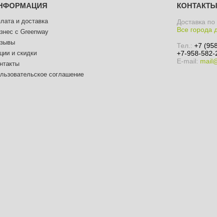
НФОРМАЦИЯ
КОНТАКТ
лата и доставка
Доставка по
Все города 
знес с Greenway
зывы
Тел.:
+7 (95
ции и скидки
+7-958-582-
E-mail:
mail
нтакты
льзовательское соглашение