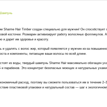
Шампунь
 Sharme Hair Timber создан специально для мужчин! Он способствует
вой косточки. Розмарин активизирует работу волосяных фолликулов. Ан
 и дарит им здоровье и красоту.
ь и удалять с волос жир, который появляется у мужчин из-за повышенн
роста и компоненты, питающие ваши волосы по всей длине.
состоят из воды, твердый шампунь Sharme Hair максимально обогащен 
LS и парабенов. Это концентрат безопасных моющих и натуральных ухаж
 экономичный расход, поэтому вы сможете пользоваться им в течение 2
ствие пластиковой упаковки и натуральный состав — шаг к экологичном