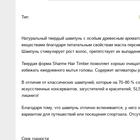
Anny Rey
Тип:
Intilia
Натуральный твердый шампунь с особым древесным ароматом
Happy Dew
веществами благодаря питательным свойствам масла персико
Шампунь стимулирует рост волос, препятствует их выпадению
Enjoy Care
Твердая форма Sharme Hair Timber позволяет хорошо очищат
избежать ежедневного мытья головы. Содержит активаторы 
Green Minds
В отличие от классических шампуней, которые на 70–80 % 
искусственных консервантов, загустителей и красителей, S
лишнего!
Благодаря тому, что шампунь отлично вспенивается, у него
вариантом для путешествий или посещения спортзала. Отсут
Срок годности