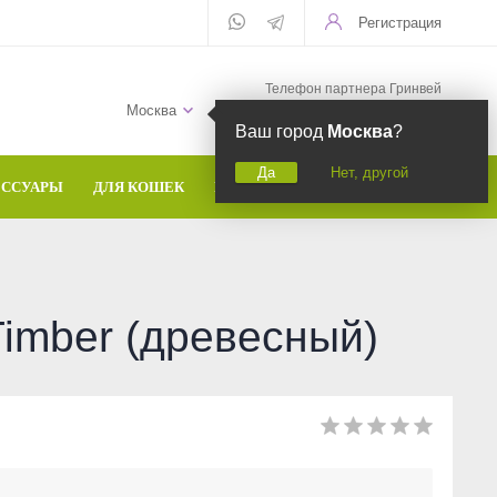
Регистрация
Телефон партнера Гринвей
+7 (958) 582-20-81
Москва
Ваш город
Москва
?
Да
Нет, другой
ЕССУАРЫ
ДЛЯ КОШЕК
БРЕНДЫ
imber (древесный)