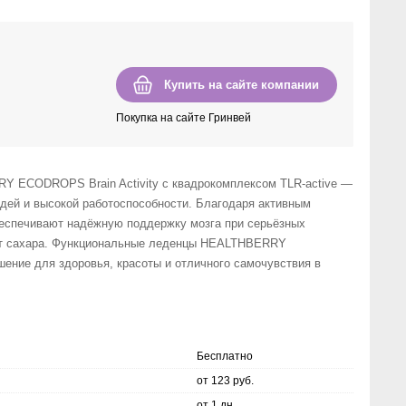
Купить на сайте компании
Покупка на сайте Гринвей
 ECODROPS Brain Activity с квадрокомплексом TLR-active —
идей и высокой работоспособности. Благодаря активным
беспечивают надёжную поддержку мозга при серьёзных
ат сахара. Функциональные леденцы HEALTHBERRY
ние для здоровья, красоты и отличного самочувствия в
Бесплатно
от 123 руб.
от 1 дн.