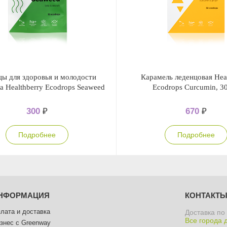
ы для здоровья и молодости
Карамель леденцовая Heal
а Healthberry Ecodrops Seaweed
Ecodrops Curcumin, 3
300
₽
670
₽
Подробнее
Подробнее
НФОРМАЦИЯ
КОНТАКТ
лата и доставка
Доставка по
Все города 
знес с Greenway