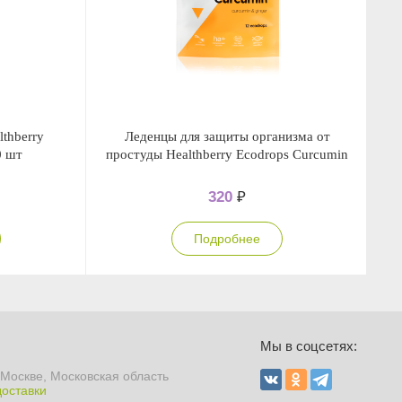
thberry
Леденцы для защиты организма от
У
0 шт
простуды Healthberry Ecodrops Curcumin
320
₽
Подробнее
Ы
Мы в соцсетях:
 Москве, Московская область
доставки