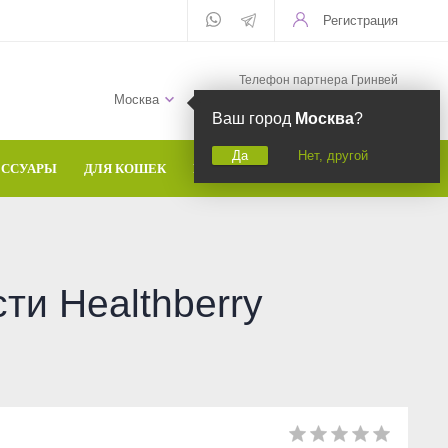
Регистрация
Телефон партнера Гринвей
+7 (958) 582-20-81
Москва
Ваш город
Москва
?
Да
Нет, другой
ЕССУАРЫ
ДЛЯ КОШЕК
БРЕНДЫ
ти Healthberry