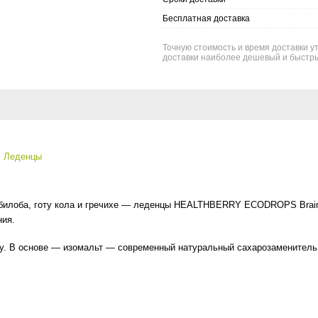
Бесплатная доставка
Точную стоимость и время доставки ут
доставки наиболее дешевый и быстры
Леденцы
 билоба, готу кола и гречихе — леденцы HEALTHBERRY ECODROPS Brain 
ния.
у. В основе — изомальт — современный натуральный сахарозаменитель,