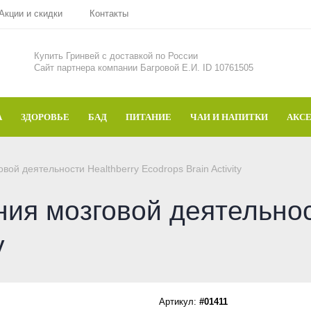
Акции и скидки
Контакты
Купить Гринвей c доставкой по России
Сайт партнера компании Багровой Е.И. ID 10761505
А
ЗДОРОВЬЕ
БАД
ПИТАНИЕ
ЧАИ И НАПИТКИ
АКС
й деятельности Healthberry Ecodrops Brain Activity
ия мозговой деятельнос
y
Артикул:
#01411