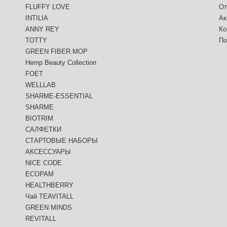
FLUFFY LOVE
От
INTILIA
Ак
ANNY REY
Ко
TOTTY
По
GREEN FIBER.MOP
Hemp Beauty Collection
FOET
WELLLAB
SHARME-ESSENTIAL
SHARME
BIOTRIM
САЛФЕТКИ
СТАРТОВЫЕ НАБОРЫ
АКСЕССУАРЫ
NICE CODE
ECOPAM
HEALTHBERRY
Чай TEAVITALL
GREEN MINDS
REVITALL