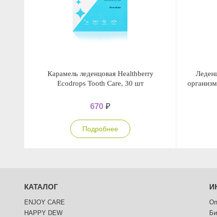
Карамель леденцовая Healthberry
Леденц
Ecodrops Tooth Care, 30 шт
организм
670
₽
Подробнее
КАТАЛОГ
И
ENJOY CARE
Оп
HAPPY DEW
Би