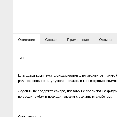
Anny Rey
Intilia
Happy Dew
Описание
Состав
Применение
Отзывы
Enjoy Care
Тип:
Green Minds
Благодаря комплексу функциональных ингредиентов: гинкго
работоспособность, улучшают память и концентрацию внима
Леденцы не содержат сахара, поэтому не повлияют на фигур
не вредит зубам и подходит людям с сахарным диабетом.
Срок годности