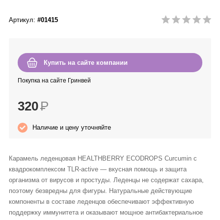
Anny Rey
Артикул:
#01415
Intilia
Happy Dew
Купить на сайте компании
Покупка на сайте Гринвей
Enjoy Care
320
Р
Green Minds
Наличие и цену уточняйте
Карамель леденцовая HEALTHBERRY ECODROPS Curcumin с
квадрокомплексом TLR-active — вкусная помощь и защита
организма от вирусов и простуды. Леденцы не содержат сахара,
поэтому безвредны для фигуры. Натуральные действующие
компоненты в составе леденцов обеспечивают эффективную
поддержку иммунитета и оказывают мощное антибактериальное