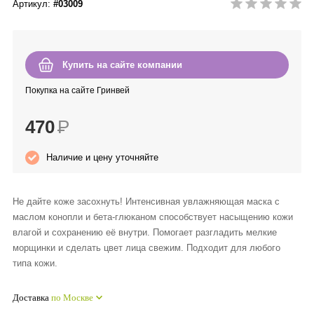
Артикул:
#03009
Anny Rey
Intilia
Купить на сайте компании
Happy Dew
Покупка на сайте Гринвей
470
Р
Enjoy Care
Наличие и цену уточняйте
Green Minds
Не дайте коже засохнуть! Интенсивная увлажняющая маска с
маслом конопли и бета-глюканом способствует насыщению кожи
влагой и сохранению её внутри. Помогает разгладить мелкие
морщинки и сделать цвет лица свежим. Подходит для любого
типа кожи.
Доставка
по Москве