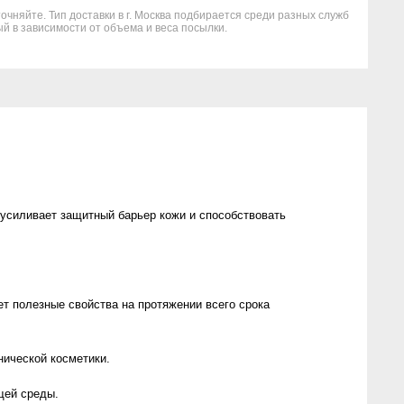
очняйте. Тип доставки в г. Москва подбирается среди разных служб
й в зависимости от объема и веса посылки.
усиливает защитный барьер кожи и способствовать
т полезные свойства на протяжении всего срока
ической косметики.
щей среды.