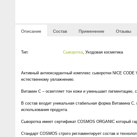
Anny Rey
Intilia
Описание
Состав
Применение
Отзывы
Happy Dew
Тип:
Сыворотка
,
Уходовая косметика
Enjoy Care
Green Minds
Активный антиоксидантный комплекс сыворотки NICE CODE V
естественному увлажнению.
Витамин C – осветляет тон кожи и уменьшает пигментацию, с
В состав входит уникальная стабильная форма Витамина С,
использования продукта.
Сыворотка имеет сертификат COSMOS ORGANIC который гаран
Стандарт COSMOS строго регламентирует состав и технолог