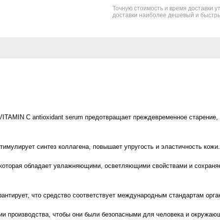
Точную стоимость и время доставки ут
доставки наиболее дешевый и быстры
ITAMIN C antioxidant serum предотвращает преждевременное старение, 
тимулирует синтез коллагена, повышает упругость и эластичность кожи.
 которая обладает увлажняющими, осветляющими свойствами и сохраняе
тирует, что средство соответствует международным стандартам орган
ии производства, чтобы они были безопасными для человека и окружаю