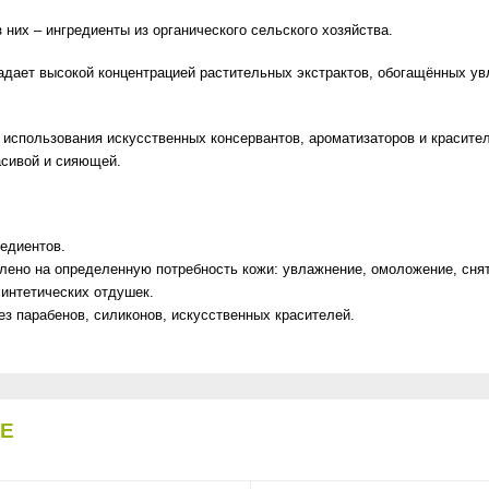
них – ингредиенты из органического сельского хозяйства.
адает высокой концентрацией растительных экстрактов, обогащённых
 использования искусственных консервантов, ароматизаторов и красит
асивой и сияющей.
едиентов.
лено на определенную потребность кожи: увлажнение, омоложение, снят
синтетических отдушек.
ез парабенов, силиконов, искусственных красителей.
DE