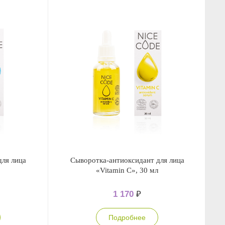
ля лица
Сыворотка-антиоксидант для лица
О
«Vitamin C», 30 мл
1 170
₽
Подробнее