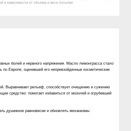
й в зависимости от объема и веса посылки.
ловных болей и нервного напряжения. Масло лемонграсса стало
сь по Европе, оценившей его непревзойденные косметические
ией. Выравнивает рельеф, способствует очищению и сужению
ющее средство: помогает избавиться от мозолей и огрубевшей
вать душевное равновесие и обновлять механизмы