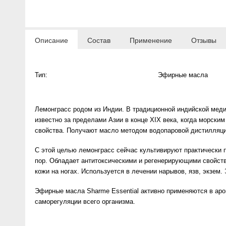
Anny Rey
Intilia
Описание
Состав
Применение
Отзывы
Happy Dew
Тип:
Эфирные масла
Enjoy Care
Лемонграсс родом из Индии. В традиционной индийской меди
Green Minds
известно за пределами Азии в конце XIX века, когда морски
свойства. Получают масло методом водопаровой дистилляци
С этой целью лемонграсс сейчас культивируют практически 
пор. Обладает антитоксическими и регенерирующими свойств
кожи на ногах. Используется в лечении нарывов, язв, экзе
Эфирные масла Sharme Essential активно применяются в аро
саморегуляции всего организма.