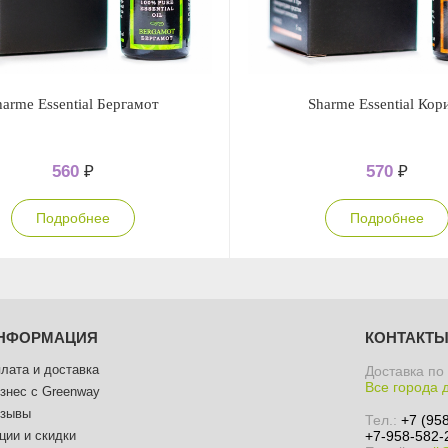
harme Essential Бергамот
Sharme Essential Кор
560
₽
570
₽
Подробнее
Подробнее
НФОРМАЦИЯ
КОНТАКТ
лата и доставка
Доставка по
Все города 
знес с Greenway
зывы
Тел.:
+7 (95
ции и скидки
+7-958-582-