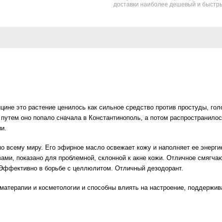
доставки наиболее дешевый и быстры
цине это растение ценилось как сильное средство против простуды, го
м путем оно попало сначала в Константинополь, а потом распространило
и.
по всему миру. Его эфирное масло освежает кожу и наполняет ее энерг
ами, показано для проблемной, склонной к акне кожи. Отличное смягча
м. Эффективно в борьбе с целлюлитом. Отличный дезодорант.
матерапии и косметологии и способны влиять на настроение, поддержи