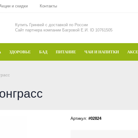
Акции и скидки
Контакты
Купить Гринвей c доставкой по России
Сайт партнера компании Багровой Е.И. ID 10761505
А
ЗДОРОВЬЕ
БАД
ПИТАНИЕ
ЧАИ И НАПИТКИ
АКС
грасс
онграсс
Артикул:
#02824