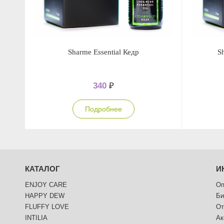
Sharme Essential Кедр
S
340
₽
Подробнее
КАТАЛОГ
И
ENJOY CARE
Оп
HAPPY DEW
Би
FLUFFY LOVE
От
INTILIA
Ак