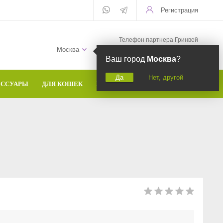
Регистрация
Телефон партнера Гринвей
+7 (958) 582-20-81
Москва
Ваш город
Москва
?
Да
Нет, другой
ЕССУАРЫ
ДЛЯ КОШЕК
БРЕНДЫ