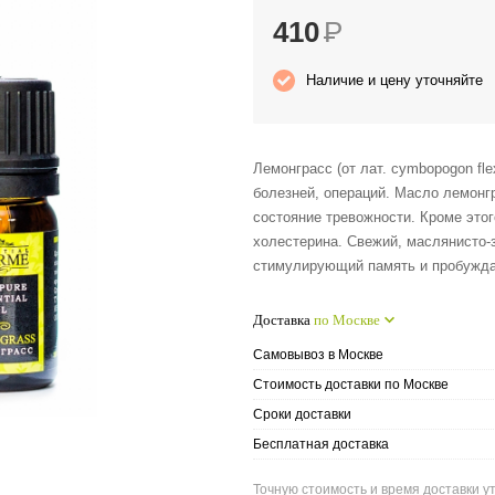
410
Р
Наличие и цену уточняйте
Лемонграсс (от лат. cymbopogon fl
болезней, операций. Масло лемонг
состояние тревожности. Кроме этог
холестерина. Свежий, маслянисто-
стимулирующий память и пробужда
Доставка
по Москве
Самовывоз в Москве
Стоимость доставки по Москве
Сроки доставки
Бесплатная доставка
Точную стоимость и время доставки ут