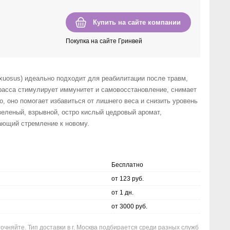
Купить на сайте компании
Покупка на сайте Гринвей
exuosus) идеально подходит для реабилитации после травм,
расса стимулирует иммунитет и самовосстановление, снимает
о, оно помогает избавиться от лишнего веса и снизить уровень
зеленый, взрывной, остро кислый цедровый аромат,
ющий стремление к новому.
Бесплатно
от 123 руб.
от 1 дн.
от 3000 руб.
очняйте. Тип доставки в г. Москва подбирается среди разных служб