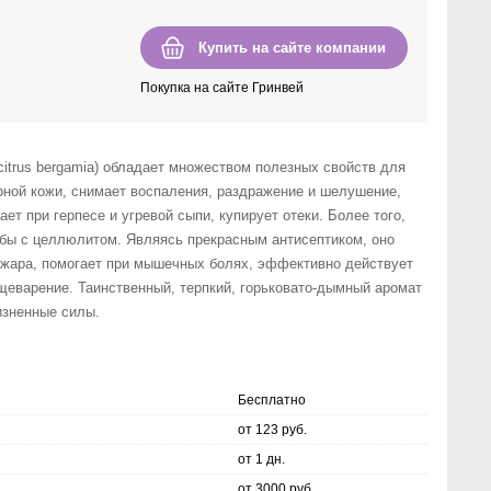
Купить на сайте компании
Покупка на сайте Гринвей
citrus bergamia) обладает множеством полезных свойств для
рной кожи, снимает воспаления, раздражение и шелушение,
ает при герпесе и угревой сыпи, купирует отеки. Более того,
бы с целлюлитом. Являясь прекрасным антисептиком, оно
 жара, помогает при мышечных болях, эффективно действует
ищеварение. Таинственный, терпкий, горьковато-дымный аромат
изненные силы.
Бесплатно
от 123 руб.
от 1 дн.
от 3000 руб.