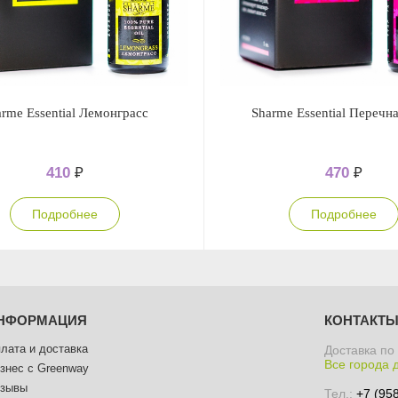
rme Essential Лемонграсс
Sharme Essential Перечн
410
₽
470
₽
Подробнее
Подробнее
НФОРМАЦИЯ
КОНТАКТ
лата и доставка
Доставка по
Все города 
знес с Greenway
зывы
Тел.:
+7 (95