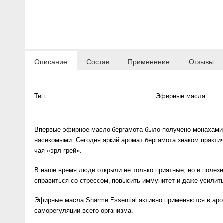
Anny Rey
Intilia
Описание
Состав
Применение
Отзывы
Happy Dew
Enjoy Care
Тип:
Эфирные масла
Green Minds
Впервые эфирное масло бергамота было получено монахами в
насекомыми. Сегодня яркий аромат бергамота знаком практи
чая «эрл грей».
В наше время люди открыли не только приятные, но и полезн
справиться со стрессом, повысить иммунитет и даже усилит
Эфирные масла Sharme Essential активно применяются в аро
саморегуляции всего организма.