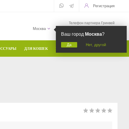
Регистрация
Телефон партнера Гринвей
+7 (958) 582-20-81
Москва
Ваш город
Москва
?
Да
Нет, другой
ЕССУАРЫ
ДЛЯ КОШЕК
БРЕНДЫ